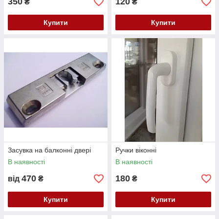
350
120
₴
₴
Купити
Купити
Засувка на балконні двері
Ручки віконні
В наявності
В наявності
470
180
від
₴
₴
Купити
Купити