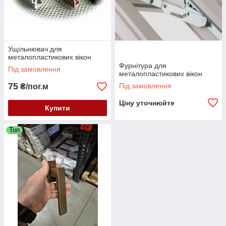
Ущільнювач для
металопластикових вікон
Фурнітура для
Під замовлення
металопластикових вікон
75
Під замовлення
₴/пог.м
Ціну уточнюйте
Купити
Топ