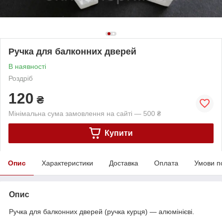
Ручка для балконних дверей
В наявності
Роздріб
120
₴
Мінімальна сума замовлення на сайті — 500 ₴
Купити
Опис
Характеристики
Доставка
Оплата
Умови п
Опис
Ручка для балконних дверей (ручка курця) — алюмінієві.