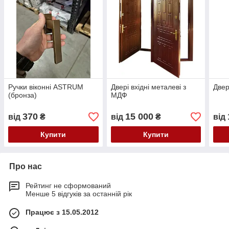
Ручки віконні АSTRUM
Двері вхідні металеві з
Двер
(бронза)
МДФ
370
15 000
від
₴
від
₴
від
Купити
Купити
Про нас
Рейтинг не сформований
Менше 5 відгуків за останній рік
Працює з 15.05.2012