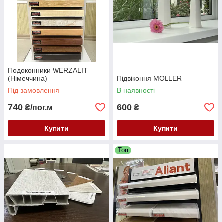
Подоконники WERZALIT
(Німеччина)
Підвіконня MOLLER
Під замовлення
В наявності
740
600
₴/пог.м
₴
Купити
Купити
Топ