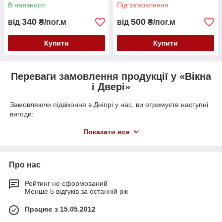
В наявності
Під замовлення
340
500
від
₴/пог.м
від
₴/пог.м
Купити
Купити
Переваги замовлення продукції у «Вікна
і Двері»
Замовляючи підвіконня в Дніпрі у нас, ви отримуєте наступні
вигоди:
1. При стислих термінах ремонту ми пропонуємо ряд
Показати все
моделей, які є у наявності. Інші моделі виготовляємо під
замовлення в оперативному режимі за індивідуальною
домовленістю. Співпраця з нами дозволить вам швидко
Про нас
закінчити ремонт.
2. Ми співпрацюємо безпосередньо з фабрикою-
Рейтинг не сформований
виробником, надаємо гарантію від заводу. Крім того, на наші
Менше 5 відгуків за останній рік
підвіконня в Дніпрі ціни заводські, тому вони доступні
широкому колу клієнтів. Також не варто забувати про приємні
Працює з 15.05.2012
знижки, які допоможуть вам заощадити.
3. В асортименті «Вікна і Двері» представлені вироби від