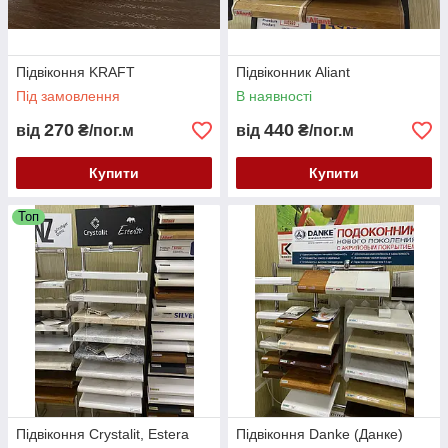
Підвіконня KRAFT
Підвіконник Aliant
Під замовлення
В наявності
270
440
від
₴/пог.м
від
₴/пог.м
Купити
Купити
Топ
Підвіконня Crystalit, Estera
Підвіконня Danke (Данке)