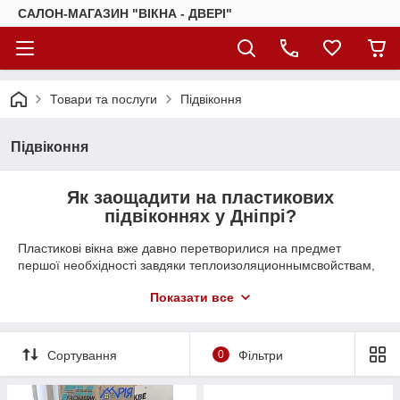
САЛОН-МАГАЗИН "ВІКНА - ДВЕРІ"
Товари та послуги
Підвіконня
Підвіконня
Як заощадити на пластикових
підвіконнях у Дніпрі?
Пластикові вікна вже давно перетворилися на предмет
першої необхідності завдяки теплоизоляционнымсвойствам,
тривалому терміну служби і стильному зовнішньому вигляду,
Показати все
гармонійно дополняющему будь-який інтер'єр. Обов'язковим
елементом таких конструкцій є підвіконня в Дніпрі за
доступними цінами. На що звернути увагу при виборі?
Сортування
0
Фільтри
Які підвіконня «Вікна та Двері»
пропонують своїм клієнтам?