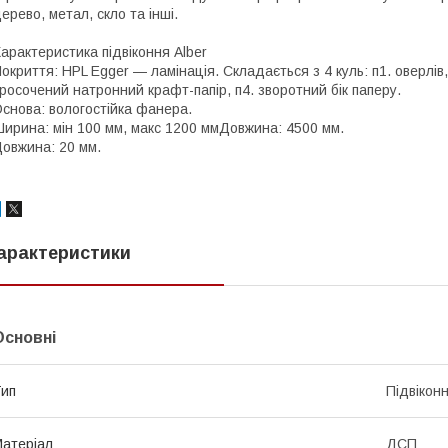
ерево, метал, скло та інші.
арактеристика підвіконня Alber
окриття: HPL Egger — ламінація. Складається з 4 куль: п1. оверлів,
росочений натронний крафт-папір, п4. зворотний бік паперу.
снова: вологостійка фанера.
ирина: мін 100 мм, макс 1200 ммДовжина: 4500 мм.
овжина: 20 мм.
арактеристики
Основні
ип
Підвікон
атеріал
ДСП