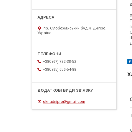
д
Х
П
п
пр. Слобожанський буд.4, Дніпро,
О
Україна
Ш
Д
+380 (67) 732-38-52
+380 (95) 656-54-88
Х
oknadnipro@gmail.com
Т
М