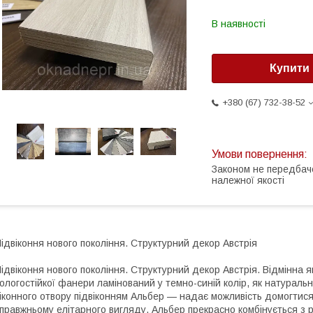
В наявності
Купити
+380 (67) 732-38-52
Законом не передбач
належної якості
ідвіконня нового покоління. Структурний декор Австрія
ідвіконня нового покоління. Структурний декор Австрія. Відмінна якіс
ологостійкої фанери ламінований у темно-синій колір, як натурал
іконного отвору підвіконням Альбер — надає можливість домогти
правжньому елітарного вигляду. Альбер прекрасно комбінується з