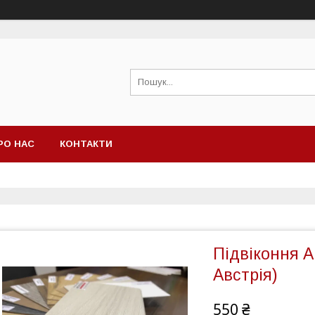
РО НАС
КОНТАКТИ
Підвіконня A
Австрія)
550 ₴