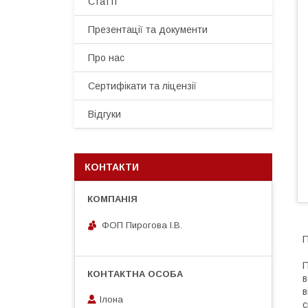
Статті
Презентації та документи
Про нас
Сертифікати та ліцензії
Відгуки
КОНТАКТИ
ФОП Пирогова І.В.
П
П
в
в
Ілона
с