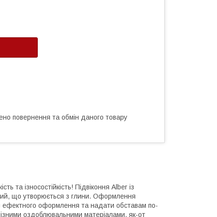
ено повернення та обмін даного товару
ть та ізносостійкість! Підвіконня Alber із
ьний, що утворюється з глини. Оформлення
ся ефектного оформлення та надати обставам по-
 різними оздоблювальними матеріалами, як-от