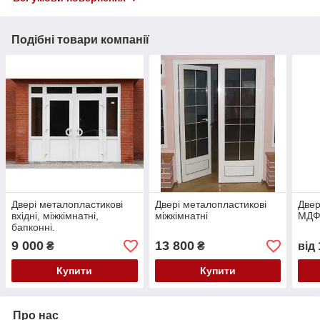
Подібні товари компанії
Двері металопластикові
Двері металопластикові
Двер
вхідні, міжкімнатні,
міжкімнатні
МД
бапконні.
9 000
13 800
₴
₴
від
Купити
Купити
Про нас