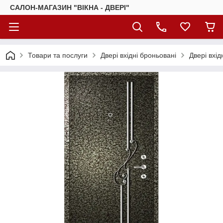
САЛОН-МАГАЗИН "ВІКНА - ДВЕРІ"
Товари та послуги
Двері вхідні броньовані
Двері вхі