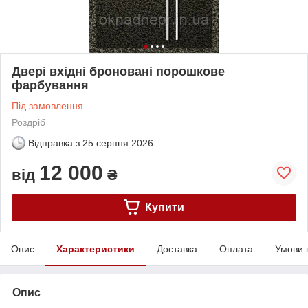
Двері вхідні броновані порошкове
фарбування
Під замовлення
Роздріб
Відправка з
25 серпня 2026
12 000
від
₴
Купити
Опис
Характеристики
Доставка
Оплата
Умови 
Опис