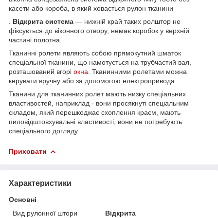
касети або короба, в який ховається рулон тканини
.
Відкрита система
— нижній край таких ролштор не
фіксується до віконного отвору, немає коробок у верхній
частині полотна.
Тканинні ролети являють собою прямокутний шматок
спеціальної тканини, що намотується на трубчастий вал,
розташований вгорі
окна
. Тканинними ролетами можна
керувати вручну або за допомогою електропривода
Тканини для тканинних ролет мають низку спеціальних
властивостей, наприклад - вони просякнуті спеціальним
складом, який перешкоджає схоплення краєм, мають
пиловідштовхувальні властивості, вони не потребують
спеціального догляду.
Приховати
Характеристики
Основні
Вид рулонної штори
Відкрита