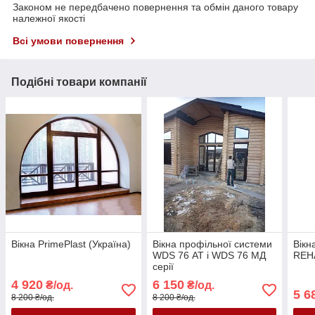
Законом не передбачено повернення та обмін даного товару
належної якості
Всі умови повернення
Подібні товари компанії
Вікна PrimePlast (Україна)
Вікна профільної системи
Вікн
WDS 76 АТ і WDS 76 МД
REHA
серії
4 920
6 150
₴/од.
₴/од.
5 6
8 200 ₴/од.
8 200 ₴/од.