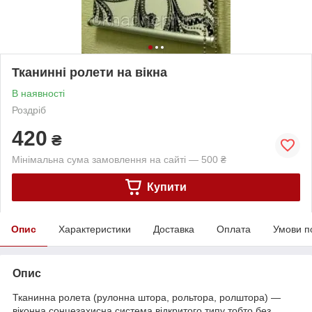
Тканинні ролети на вікна
В наявності
Роздріб
420
₴
Мінімальна сума замовлення на сайті — 500 ₴
Купити
Опис
Характеристики
Доставка
Оплата
Умови п
Опис
Тканинна ролета (рулонна штора, рольтора, ролштора) —
віконна сонцезахисна система відкритого типу тобто без